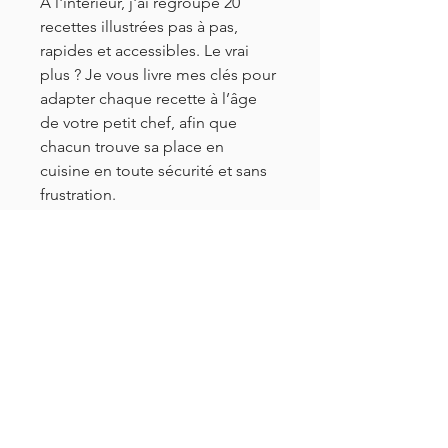
À l'intérieur, j'ai regroupé 20 
recettes illustrées pas à pas, 
rapides et accessibles. Le vrai 
plus ? Je vous livre mes clés pour 
adapter chaque recette à l’âge 
de votre petit chef, afin que 
chacun trouve sa place en 
cuisine en toute sécurité et sans 
frustration.
Disponible immédiatement au 
format PDF (avec un confort de 
lecture optimal sur deux pages), 
il vous suivra dans toutes vos 
aventures culinaires.
Prêts à enfiler les tabliers ?